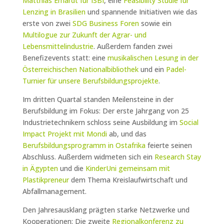
Matthias Erhardt für ISBI
, eine
Feasibility Studie für
Lenzing in Brasilien
und spannende Initiativen wie das
erste von zwei
SDG Business Foren
sowie ein
Multilogue zur Zukunft der Agrar- und
Lebensmittelindustrie
. Außerdem fanden zwei
Benefizevents statt: eine
musikalischen Lesung in der
Österreichischen Nationalbibliothek
und ein
Padel-
Turnier für unsere Berufsbildungsprojekte
.
Im dritten Quartal standen Meilensteine in der
Berufsbildung im Fokus: Der erste Jahrgang von 25
Industrietechnikern schloss seine Ausbildung im
Social
Impact Projekt mit Mondi
ab, und das
Berufsbildungsprogramm in Ostafrika
feierte seinen
Abschluss. Außerdem widmeten sich ein
Research Stay
in Ägypten
und die
KinderUni gemeinsam mit
Plastikpreneur
dem Thema Kreislaufwirtschaft und
Abfallmanagement.
Den Jahresausklang prägten starke Netzwerke und
Kooperationen: Die zweite
Regionalkonferenz zu