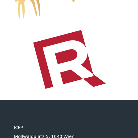
ICEP
Möllwaldplatz 5, 1040 Wien