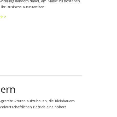
wicklungsländern dabei, am Markt zu bestehen
 ihr Business auszuweiten.
r >
uern
e Agrarstrukturen aufzubauen, die Kleinbauern
andwirtschaftlichen Betrieb eine höhere