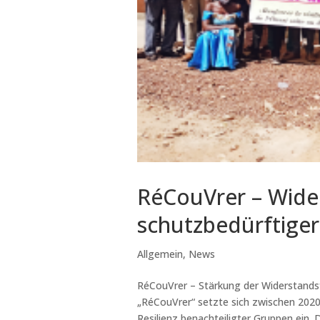
RéCouVrer – Wide
schutzbedürftiger
Allgemein
,
News
RéCouVrer – Stärkung der Widerstands
„RéCouVrer“ setzte sich zwischen 2020
Resilienz benachteiligter Gruppen ein. D