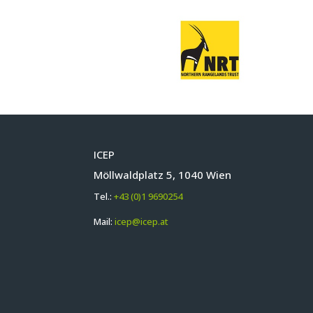
ICEP
Möllwaldplatz 5, 1040 Wien
Tel.:
+43 (0)1 9690254
Mail:
icep@icep.at