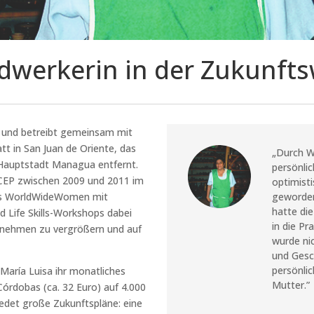
dwerkerin in der Zukunfts
rn und betreibt gemeinsam mit
t in San Juan de Oriente, das
„Durch 
Hauptstadt Managua entfernt.
persönlic
 ICEP zwischen 2009 und 2011 im
optimist
 WorldWideWomen mit
geworden
hatte die
 Life Skills-Workshops dabei
in die P
ernehmen zu vergrößern und auf
wurde ni
und Gesc
persönli
María Luisa ihr monatliches
Mutter.”
órdobas (ca. 32 Euro) auf 4.000
iedet große Zukunftspläne: eine