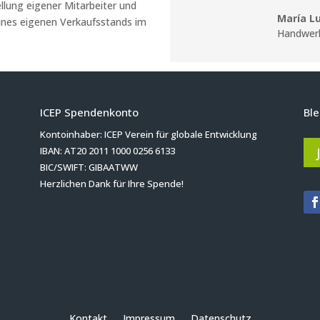
llung eigener Mitarbeiter und
María Lu
eines eigenen Verkaufsstands im
Handwerk
ICEP Spendenkonto
Ble
Kontoinhaber: ICEP Verein für globale Entwicklung
IBAN: AT20 2011 1000 0256 6133
BIC/SWIFT: GIBAATWW
Herzlichen Dank für Ihre Spende!
Kontakt
Impressum
Datenschutz