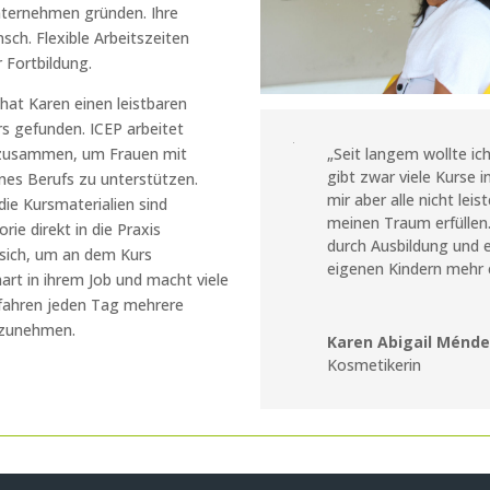
nternehmen gründen. Ihre
ch. Flexible Arbeitszeiten
 Fortbildung.
hat Karen einen leistbaren
s gefunden. ICEP arbeitet
á zusammen, um Frauen mit
„Seit langem wollte i
gibt zwar viele Kurse i
nes Berufs zu unterstützen.
mir aber alle nicht lei
die Kursmaterialien sind
meinen Traum erfüllen. 
rie direkt in die Praxis
durch Ausbildung und
 sich, um an dem Kurs
eigenen Kindern mehr 
art in ihrem Job und macht viele
fahren jeden Tag mehrere
lzunehmen.
Karen Abigail Ménd
Kosmetikerin