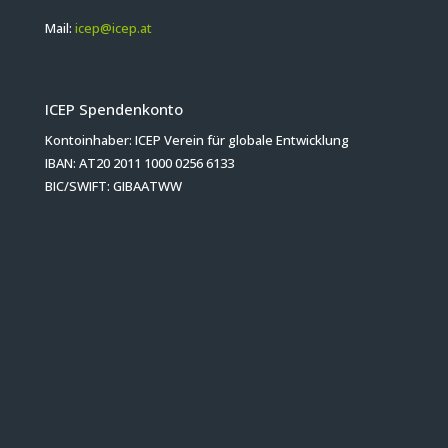
Mail:
icep@icep.at
ICEP Spendenkonto
Kontoinhaber: ICEP Verein für globale Entwicklung
IBAN: AT20 2011 1000 0256 6133
BIC/SWIFT: GIBAATWW
Herzlichen Dank für Ihre Spende!
Bleiben wir in Kontakt!
Jetzt zum Newsletter anmelden