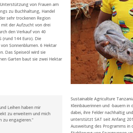
ur Unterstützung von Frauen am
nings zu Buchhaltung, Handel
 der sehr trockenen Region
 mit der Aufzucht von drei
urch den Verkauf von 40
 (rund 144 Euro). Die
u von Sonnenblumen. 6 Hektar
n. Das Speiseöl wird sie
enen Garten baut sie zwei Hektar
Sustainable Agriculture Tanzania
Kleinbäuerinnen und -bauern in
und Leihen haben mir
dabei, ihre Felder nachhaltig un
ekt zu erweitern und mich
unterstützt SAT seit Anfang 2
n zu engagieren.”
Ausweitung des Programms in 
Etablierung von Spargruppen un