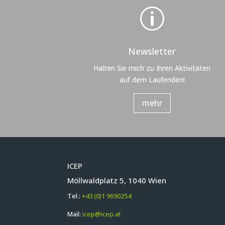
p
Newsletter
Halten Sie mich zu Ihren Aktivitäten
auf dem Laufenden!
mehr
ICEP
Möllwaldplatz 5, 1040 Wien
Tel.:
+43 (0)1 9690254
Mail:
icep@icep.at