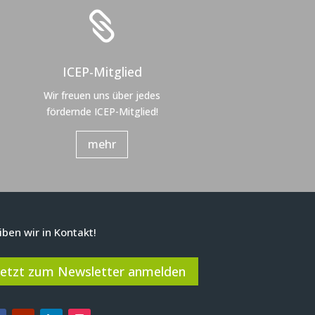

ICEP-Mitglied
Wir freuen uns über jedes
fördernde ICEP-Mitglied!
mehr
iben wir in Kontakt!
Jetzt zum Newsletter anmelden