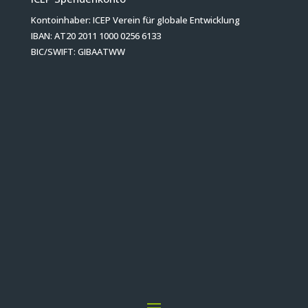
Kontoinhaber: ICEP Verein für globale Entwicklung
IBAN: AT20 2011 1000 0256 6133
BIC/SWIFT: GIBAATWW
Herzlichen Dank für Ihre Spende!
Bleiben wir in Kontakt!
Jetzt zum Newsletter anmelden