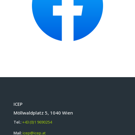
ICEP
Möllwaldplatz 5, 1040 Wien
Tel.:
+43 (0)1 9690254
Mail:
icep@icep.at