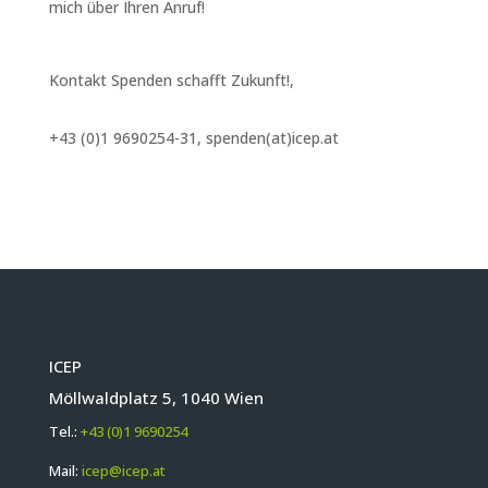
mich über Ihren Anruf!
Kontakt Spenden schafft Zukunft!
,
+43 (0)1 9690254-31, spenden(at)icep.at
ICEP
Möllwaldplatz 5, 1040 Wien
Tel.:
+43 (0)1 9690254
Mail:
icep@icep.at