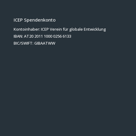
ICEP Spendenkonto
Kontoinhaber: ICEP Verein für globale Entwicklung
IBAN: AT20 2011 1000 0256 6133
BIC/SWIFT: GIBAATWW
Herzlichen Dank für Ihre Spende!
Bleiben wir in Kontakt!
Jetzt zum Newsletter anmelden