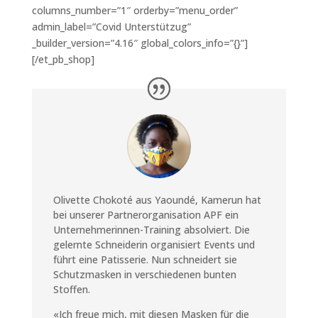
columns_number=”1″ orderby=”menu_order”
admin_label=”Covid Unterstützug”
_builder_version=”4.16″ global_colors_info=”{}”]
[/et_pb_shop]
Olivette
Chokoté
aus Yaoundé
,
Kamerun hat
bei unserer Partnerorganisation APF ein
Unternehmerinnen-Training absolviert. Die
gelernte Schneiderin organisiert Events und
führt eine Patisserie. Nun schneidert sie
Schutzmasken in verschiedenen bunten
Stoffen.
«
I
ch
freue
mich
, mit diesen Masken für die