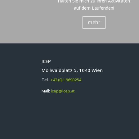
Halten Sie mich zu Ihren Aktivitäten
auf dem Laufenden!
mehr
ICEP
Möllwaldplatz 5, 1040 Wien
Tel.:
+43 (0)1 9690254
Mail:
icep@icep.at